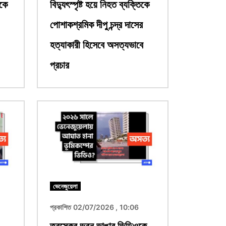
ওকে
বিদ্যুৎস্পৃষ্ট হয়ে নিহত ব্যক্তিকে
পোশাকশ্রমিক দীপু চন্দ্র দাসের
হত্যাকারী হিসেবে অসত্যভাবে
প্রচার
ছবি
ভেনেজুয়েলা
প্রকাশিত 02/07/2026 , 10:06
তুরস্কের ভবন ভাঙার ভিডিওকে