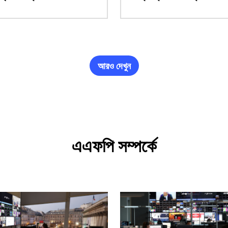
আরও দেখুন
এএফপি সম্পর্কে
ছবি