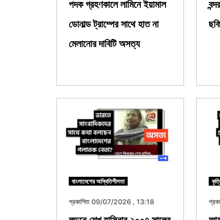
পদক গ্রহণকালে লামিনে ইয়ামাল
বন্
ডোনাল্ড ট্রাম্পের সাথে হাত না
ছবি
মেলানোর দাবিটি অসত্য
ছবি
ছবি
বাংলাদেশের অস্থিতিশীলতা
কৃত্
প্রকাশিত 09/07/2026 , 13:18
প্র
লন্ডনে শেখ হাসিনার ২০০৭ সালের
আয়