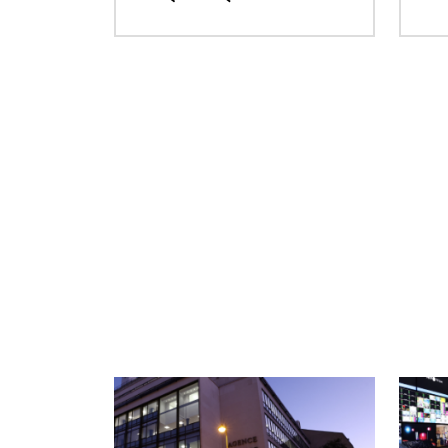
ছবি
ছবি