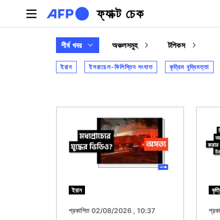
Skip to main content
ফ্যাক্ট চেক
শীর্ষ খবর
অঞ্চলসমুহ
টপিকস
ইরান
ইসরায়েল-ফিলিস্তিন সংঘাত
কৃত্রিম বুদ্ধিমত্তা
ছবি
ছবি
ইরান
কৃত্
প্রকাশিত 02/08/2026 , 10:37
প্র