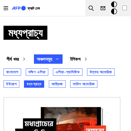
Skip to main content
ডার্ক
ফ্যাক্ট চেক
Search
মোড
মধ্যপ্রাচ্য
শীর্ষ খবর
অঞ্চলসমুহ
টপিকস
বাংলাদেশ
দক্ষিণ এশিয়া
এশিয়া-প্যাসিফিক
উত্তর আমেরিকা
ইউরোপ
মধ্যপ্রাচ্য
আফ্রিকা
লাতিন আমেরিকা
ছবি