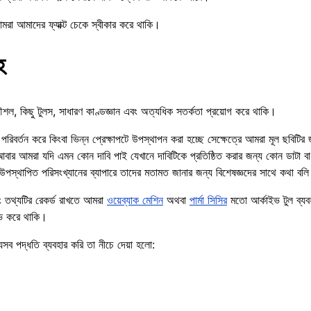
রা আমাদের ফ্যাক্ট চেকে স্বীকার করে থাকি।
হ
ৌশল, কিছু টুলস, সাধারণ কাণ্ডজ্ঞান এবং অত্যধিক সতর্কতা প্রয়োগ করে থাকি।
িবর্তন করে কিংবা ভিন্ন প্রেক্ষাপটে উপস্থাপন করা হচ্ছে সেক্ষেত্রে আমরা মূল ছবিটির
আবার আমরা যদি এমন কোন দাবি পাই যেখানে দাবিটিকে প্রতিষ্ঠিত করার জন্য কোন ডাটা ব
 উপস্থাপিত পরিসংখ্যানের ব্যাপারে তাদের মতামত জানার জন্য বিশেষজ্ঞদের সাথে কথা 
 তথ্যটির রেকর্ড রাখতে আমরা
ওয়েব্যাক মেশিন
অথবা
পার্মা সিসির
মতো আর্কাইভ টুল ব্য
ইভ করে থাকি।
যেসব পদ্ধতি ব্যবহার করি তা নীচে দেয়া হলো: