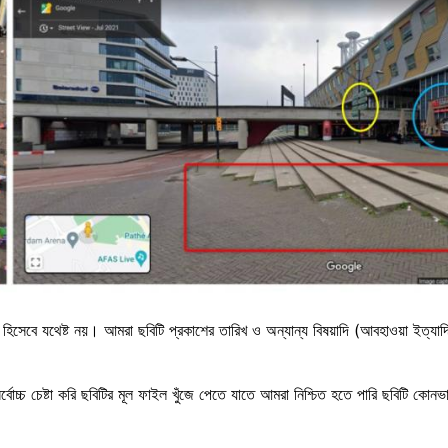
 হিসেবে যথেষ্ট নয়। আমরা ছবিটি প্রকাশের তারিখ ও অন্যান্য বিষয়াদি (আবহাওয়া ইত্যাদি
োচ্চ চেষ্টা করি ছবিটির মূল ফাইল খুঁজে পেতে যাতে আমরা নিশ্চিত হতে পারি ছবিটি কোনভ