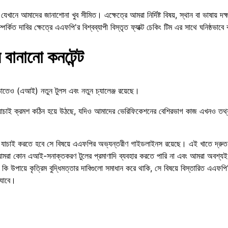
খানে আমাদের জানাশোনা খুব সীমিত। এক্ষেত্রে আমরা নির্দিষ্ট বিষয়, স্থান বা ভাষায় দ
র্কিত দাবির ক্ষেত্রে এএফপি'র বিশ্বব্যাপী বিস্তৃত ফ্যাক্ট চেকিং টিম এর সাথে ঘনিষ্ঠভাব
ে বানানো কনটেন্ট
িমত্তাতেও (এআই) নতুন টুলস এবং নতুন চ্যালেঞ্জ রয়েছে।
ন্ট যাচাই ক্রমশ কঠিন হয়ে উঠছে, যদিও আমাদের ভেরিফিকেশনের বেশিরভাগ কাজ এখনও ত
উপায়ে যাচাই করতে হবে সে বিষয়ে এএফপির অভ্যন্তরীণ গাইডলাইনস রয়েছে। এই খাতে দ্রু
 আমরা কোন এআই-সনাক্তকরণ টুলের প্রমাণাদি ব্যবহার করতে পারি না এবং আমরা অবশ্যই
 কি উপায়ে কৃত্রিম বুদ্ধিমত্তার দাবিগুলো সমাধান করে থাকি, সে বিষয়ে বিস্তারিত এএফপ
যাবে।