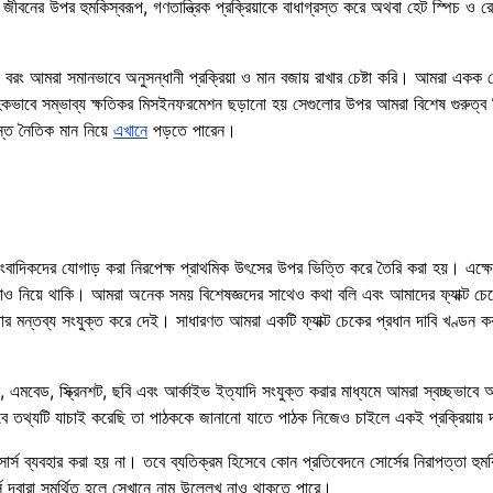
বা জীবনের উপর হুমকিস্বরূপ, গণতান্ত্রিক প্রক্রিয়াকে বাধাগ্রস্ত করে অথবা হেট স্পিচ
, বরং আমরা সমানভাবে অনুসন্ধানী প্রক্রিয়া ও মান বজায় রাখার চেষ্টা করি। আমরা একক
িকভাবে সম্ভাব্য ক্ষতিকর মিসইনফরমেশন ছড়ানো হয় সেগুলোর উপর আমরা বিশেষ গুরুত্ব দি
ান্ত নৈতিক মান নিয়ে
এখানে
পড়তে পারেন।
 সাংবাদিকদের যোগাড় করা নিরপেক্ষ প্রাথমিক উৎসের উপর ভিত্তি করে তৈরি করা হয়। এক্ষ
য়তাও নিয়ে থাকি। আমরা অনেক সময় বিশেষজ্ঞদের সাথেও কথা বলি এবং আমাদের ফ্যাক্ট চেক
সহ তার মন্তব্য সংযুক্ত করে দেই। সাধারণত আমরা একটি ফ্যাক্ট চেকের প্রধান দাবি খণ্ডন ক
, এমবেড, স্ক্রিনশট, ছবি এবং আর্কাইভ ইত্যাদি সংযুক্ত করার মাধ্যমে আমরা স্বচ্ছভাবে আম
াবে তথ্যটি যাচাই করেছি তা পাঠককে জানানো যাতে পাঠক নিজেও চাইলে একই প্রক্রিয়ায়
র্স ব্যবহার করা হয় না। তবে ব্যতিক্রম হিসেবে কোন প্রতিবেদনে সোর্সের নিরাপত্তা হুম
োর্স দ্বারা সমর্থিত হলে সেখানে নাম উল্লেখ নাও থাকতে পারে।