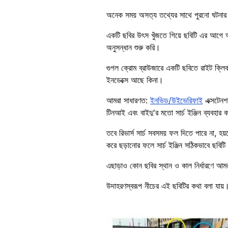
অনেক সময় অসত্য তথ্যের সাথে পুরনো ঘটনার
একটি ছবির উৎস খুঁজতে গিয়ে ছবিটি এর আগে অন
অনুসন্ধান শুরু করি।
গুগল ক্রোম ব্রাউজারে একটি ছবিতে রাইট ক্লিক
ইনডেক্সে আছে কিনা।
আমরা সাধারণত:
ইনভিড/উইভেরিফাই
এক্সটেনশ
টিনআই এবং বাইদু'র মতো সার্চ ইঞ্জিন ব্যবহার 
তবে রিভার্স সার্চ সবসময় ফল দিতে পারে না
করে ছড়ানোর ফলে সার্চ ইঞ্জিন সঠিকভাবে ছবিটি
এছাড়াও কোন ছবির স্থান ও কাল নির্ধারণে আমরা দ
উদাহরণস্বরূপ নীচের এই ছবিটির কথা বলা যায়। 
Image