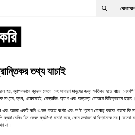
যোগাযো
Search
করি
্রান্তিকর তথ্য যাচাই
 হয়, ব্যাপকভাবে প্রভাব ফেলে এবং সাধারণ মানুষের জন্য ক্ষতিকর হতে পারে এএফপি'র ফ্
 মাধ্যম, ব্লগ, ওয়েবসাইট, মেস্যাজিং অ্যাপ এবং অন্যান্য ফোরামে বিভিন্নভাবে ছড়ায়
না এবং আমরা একটি দাবি খণ্ডন করতে যথেষ্ট এবং স্পষ্ট প্রমাণ যোগাড় করতে পারবো কি ন
ি ফ্যাক্ট চেকিং টিম কেবল ফ্যাক্ট-ই যাচাই করে, কোন মতামত বা বিশ্বাসকে নয়। আমরা য
 করি না।