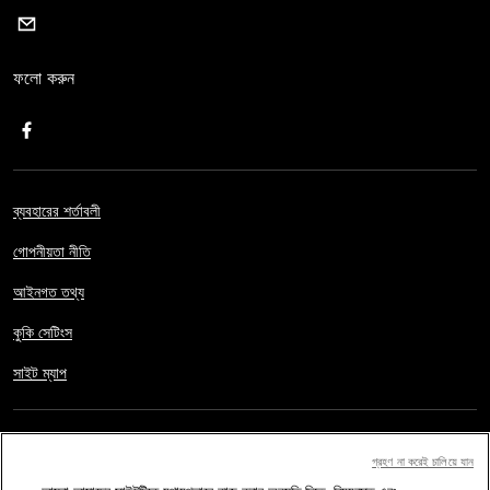
ফলো করুন
ব্যবহারের শর্তাবলী
গোপনীয়তা নীতি
আইনগত তথ্য
কুকি সেটিংস
সাইট ম্যাপ
কপিরাইট © এএফপি ২০১৭-২০২৬। সর্বস্বত্ত্ব সংরক্ষিত।
ব্যাবহারকারীরা এই ওয়েবসাইটে
প্রবেশ এবং মতামত পেশ করতে পারবেন। এছাড়া শেয়ার অপশন ব্যবহার করে ব্যক্তিগত,
গ্রহণ না করেই চালিয়ে যান
নিজস্ব এবং অবাণিজ্যিক উদ্দেশ্যে ওয়েবসাইটটির কন্টেন্ট ব্যবহার করতে পারবেন। এর বাইরে