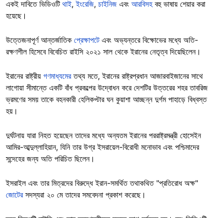
একই দাবিতে ভিডিওটি
থাই
,
ইংরেজি
,
চাইনিজ
এবং
আরবিসহ
বহু ভাষায় শেয়ার করা
হয়েছে।
উত্তেজনাপূর্ণ আন্তর্জাতিক
প্রেক্ষাপটে
এবং অভ্যন্তরে বিক্ষোভের মধ্যে অতি-
রক্ষণশীল হিসেবে বিবেচিত রাইসি ২০২১ সাল থেকে ইরানের নেতৃত্ব দিয়েছিলেন।
ইরানের রাষ্ট্রীয়
গণমাধ্যমের
তথ্য মতে, ইরানের রাষ্ট্রপ্রধান আজারবাইজানের সাথে
লাগোয়া সীমান্তে একটি বাঁধ প্রকল্পের উদ্বোধন করে দেশটির উত্তরের শহর তাবরিজ
ভ্রমণের সময় তাকে বহনকারী হেলিকপ্টার ঘন কুয়াশা আচ্ছন্ন দুর্গম পাহাড়ে বিধ্বস্ত
হয়।
দুর্ঘটনায় যারা নিহত হয়েছেন তাদের মধ্যে অন্যতম ইরানের পররাষ্ট্রমন্ত্রী হোসেইন
আমির-আব্দুল্লাহিয়ান, যিনি তার উগ্র ইসরায়েল-বিরোধী মনোভাব এবং পশ্চিমাদের
সন্দেহের জন্য অতি পরিচিত ছিলেন।
ইসরাইল এবং তার মিত্রদের বিরুদ্ধে ইরান-সমর্থিত তথাকথিত "প্রতিরোধ অক্ষ"
জোটের
সদস্যরা ২০ মে তাদের সমবেদনা প্রকাশ করেছে।