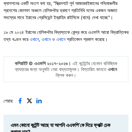
ক্যাপশনের একটি অংশে বলা হয়, "স্ক্রিনশটে পূর্ব আজারবাইজানের পশ্চিমাঞ্চলীয়
প্রদেশের জোলফা অঞ্চলে হেলিকপ্টার ভ্রমণে প্রতিনিধি দলের একজন অজ্ঞাত
সদস্যের সাথে ইরানের প্রেসিডেন্ট ইব্রাহিম রাইসিকে (বামে) দেখা যাচ্ছে"।
১৯ মে ২০২৪ ইরানের হেলিকপ্টার বিধ্বস্তকে কেন্দ্র করে এএফপি আরো বিভ্রান্তিকর
তথ্য খণ্ডন করে
এখানে
,
এখানে
ও
এখানে
প্রতিবেদন প্রকাশ করেছে।
কপিরাইট © এএফপি ২০১৭-২০২৬।
এই কন্টেন্টের যেকোন বানিজ্যিক
ব্যবহারের জন্য অনুমতি নেয়া বাধ্যতামূলক। বিস্তারিত জানতে
এখানে
ক্লিক করুন।
শেয়ার:
এমন কোনো কন্টেন্ট আছে যা আপনি এএফপি’কে দিয়ে ফ্যাক্ট চেক
করাতে চান?