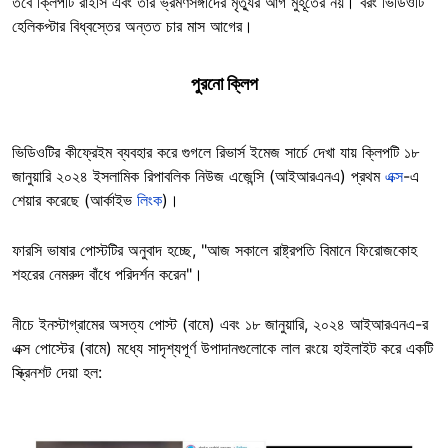
তবে ক্লিপটি রাইসি এবং তার ভ্রমণসঙ্গীদের মৃত্যুর আগ মুর্হূতের নয়। বরং ভিডিওটি
হেলিকপ্টার বিধ্বস্তের অন্তত চার মাস আগের।
পুরনো ক্লিপ
ভিডিওটির কীফ্রেইম ব্যবহার করে গুগলে রিভার্স ইমেজ সার্চে দেখা যায় ক্লিপটি ১৮
জানুয়ারি ২০২৪ ইসলামিক রিপাবলিক নিউজ এজেন্সি (আইআরএনএ) প্রথম
এক্স
-এ
শেয়ার করেছে (আর্কাইভ
লিংক
)।
ফারসি ভাষার পোস্টটির অনুবাদ হচ্ছে, "আজ সকালে রাষ্ট্রপতি বিমানে ফিরোজকোহ
শহরের নেমরুদ বাঁধে পরিদর্শন করেন"।
নীচে ইনস্টাগ্রামের অসত্য পোস্ট (বামে) এবং ১৮ জানুয়ারি, ২০২৪ আইআরএনএ-র
এক্স পোস্টের (বামে) মধ্যে সাদৃশ্যপূর্ণ উপাদানগুলোকে লাল রংয়ে হাইলাইট করে একটি
স্ক্রিনশট দেয়া হল: