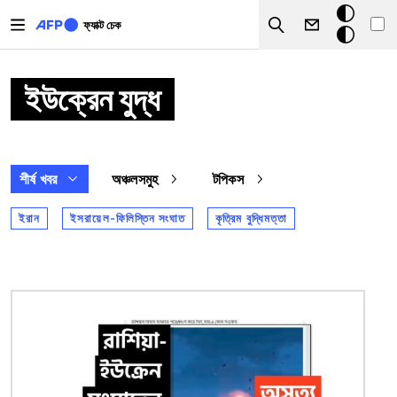
Skip to main content
ডার্ক
ফ্যাক্ট চেক
Search
মোড
ইউক্রেন যুদ্ধ
শীর্ষ খবর
অঞ্চলসমুহ
টপিকস
ইরান
ইসরায়েল-ফিলিস্তিন সংঘাত
কৃত্রিম বুদ্ধিমত্তা
ছবি