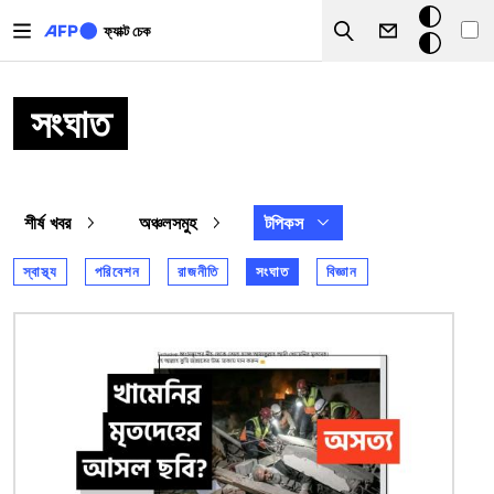
Skip to main content
ডার্ক
ফ্যাক্ট চেক
Search
মোড
সংঘাত
শীর্ষ খবর
অঞ্চলসমুহ
টপিকস
স্বাস্থ্য
পরিবেশন
রাজনীতি
সংঘাত
বিজ্ঞান
ছবি