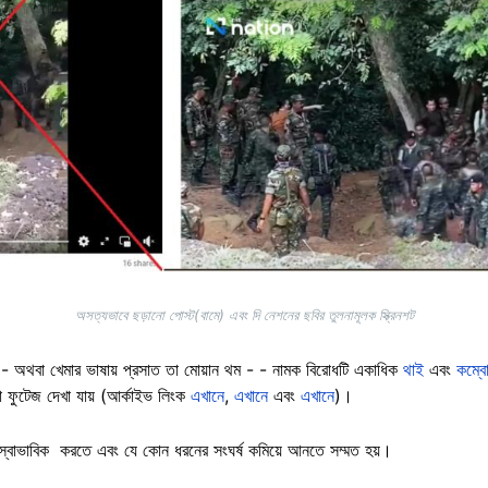
অসত্যভাবে ছড়ানো পোস্ট(বামে) এবং দি নেশনের ছবির তুলনামূলক স্ক্রিনশট
থম - অথবা খেমার ভাষায় প্রসাত তা মোয়ান থম - - নামক বিরোধটি একাধিক
থাই
এবং
কম্বো
া ফুটেজ দেখা যায় (আর্কাইভ লিংক
এখানে
,
এখানে
এবং
এখানে
)।
ি স্বাভাবিক করতে এবং যে কোন ধরনের সংঘর্ষ কমিয়ে আনতে সম্মত হয়।