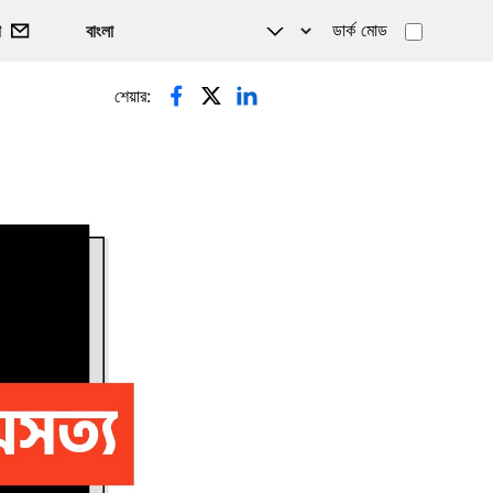
ডার্ক মোড
গ
শেয়ার: