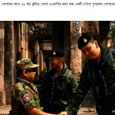
 পোশাকর সাথে ২৬ মার্চ মন্দিরে তোলা এএফপির ধারণ করা একটি
ছবি
তে দৃশ্যমান পোশাকে