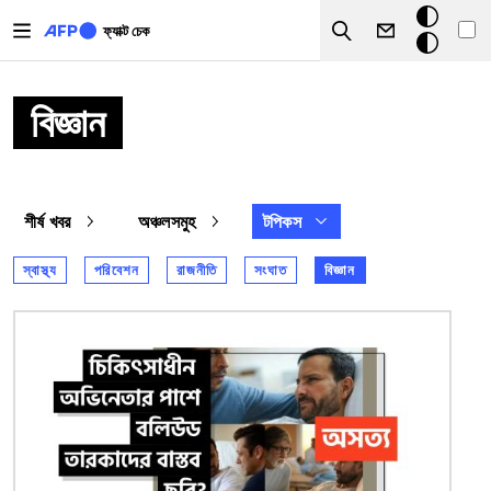
Skip to main content
ডার্ক
ফ্যাক্ট চেক
Search
মোড
বিজ্ঞান
শীর্ষ খবর
অঞ্চলসমুহ
টপিকস
স্বাস্থ্য
পরিবেশন
রাজনীতি
সংঘাত
বিজ্ঞান
ছবি