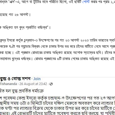
ধ্যম 'এক্স'-এ, আগে যা টুইটার নামে পরিচিত ছিলো, ওই ছবিটি
পোস্ট
করার পর প্রায় ১,
 হয়েছে গত ২৬ আগস্ট।
কে অঙ্কিত হল বুদ্ধ প্রবর্তিত ধর্মচক্র”।
্দ্র ইসরো কর্তৃক চন্দ্রযান-৩ উৎক্ষেপণের পর গত ২৩ আগস্ট ২০২৩ তারিখ ভারতের স্থানী
কয়েক ঘণ্টা পর ল্যান্ডার বিক্রম থেকে চাকার উপর ভর করে চাঁদের মাটিতে নেমে আসে প্র
 করা হচ্ছে। এই প্রজ্ঞান রোভারের চাকায় অঙ্কিত রয়েছে অশোক স্তম্ভের ছবি। চাঁদের ম
হামানব বুদ্ধের ধর্মচক্র। রোভার প্রজ্ঞানের ৬টি চাকার শেষের চাকায় অঙ্কিত রয়েছে এই 