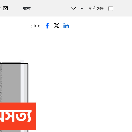
ডার্ক মোড
গ
শেয়ার: