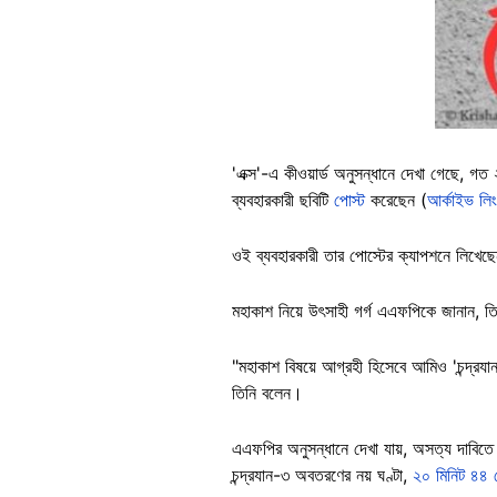
'এক্স'-এ কীওয়ার্ড অনুসন্ধানে দেখা গেছে, গ
ব্যবহারকারী ছবিটি
পোস্ট
করেছেন (
আর্কাইভ লি
ওই ব্যবহারকারী তার পোস্টের ক্যাপশনে লিখেছ
মহাকাশ নিয়ে উৎসাহী গর্গ এএফপিকে জানান, ত
"মহাকাশ বিষয়ে আগ্রহী হিসেবে আমিও 'চন্দ্র
তিনি বলেন।
এএফপির অনুসন্ধানে দেখা যায়, অসত্য দাবিতে 
চন্দ্রযান-৩ অবতরণের নয় ঘণ্টা,
২০ মিনিট ৪৪ স