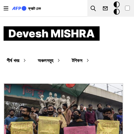
Skip to main content
ডার্ক
ফ্যাক্ট চেক
Search
মোড
Devesh MISHRA
শীর্ষ খবর
অঞ্চলসমুহ
টপিকস
ছবি