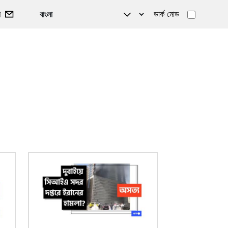
ডার্ক মোড
গ
ছবি