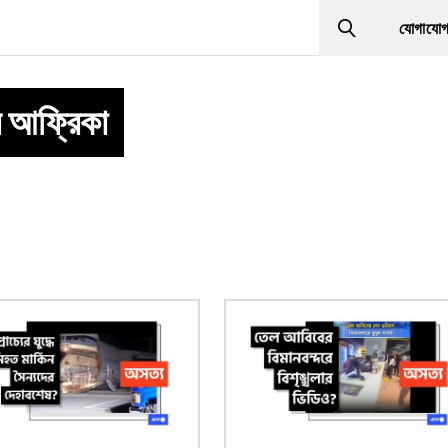
যোগাযো
Search
র আফ্রিকা
ছবি