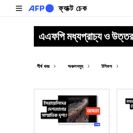
Skip to main content
ফ্যাক্ট চেক
এএফপি মধ্যপ্রাচ্য ও উত্ত
শীর্ষ খবর
অঞ্চলসমুহ
টপিকস
ছবি
ছবি