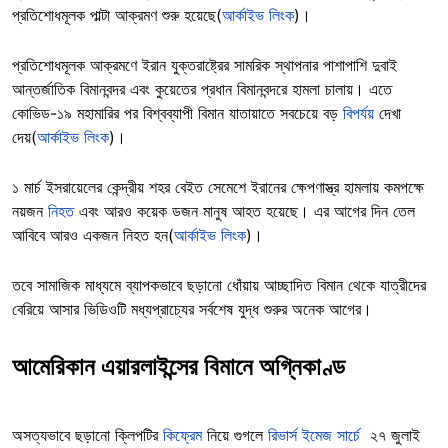
প্রতিশোধমূলক পাল্টা আক্রমণ শুরু হয়েছে(
আর্কাইভ লিংক
)।
প্রতিশোধমূলক আক্রমণে ইরান যুক্তরাষ্ট্রের সামরিক স্থাপনার পাশাপাশি দুবাই
আন্তর্জাতিক বিমানবন্দর এবং কুয়েতের প্রধান বিমানবন্দরে হামলা চালায়। এতে
কোভিড-১৯ মহামারির পর বিশ্বব্যাপী বিমান যাতায়াতে সবচেয়ে বড়
বিপর্যয়
দেখা
দেয়(
আর্কাইভ লিংক
)।
১ মার্চ ইসরায়েলের কেন্দ্রীয় শহর বেইত সেমেশে ইরানের ক্ষেপণাস্ত্র হামলায় কমপক্ষে
নয়জন
নিহত
এবং আরও কয়েক ডজন মানুষ আহত হয়েছে। এর আগের দিন তেল
আবিবে আরও একজন নিহত হন(
আর্কাইভ লিংক
)।
তবে সামাজিক মাধ্যমে ব্যাপকভাবে ছড়ানো ধোঁয়ায় আচ্ছাদিত বিমান থেকে যাত্রীদের
বেরিয়ে আসার ভিডিওটি মধ্যপ্রাচ্যের সর্বশেষ যুদ্ধ শুরুর অনেক আগের।
আমেরিকান এয়ারলাইন্সের বিমানে অগ্নিকাণ্ড
অসত্যভাবে ছড়ানো ক্লিপটির
কিফ্রেম
নিয়ে গুগলে
রিভার্স ইমেজ সার্চে
২৭ জুলাই