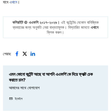
যাবে
এখানে
।
কপিরাইট © এএফপি ২০১৭-২০২৬।
এই কন্টেন্টের যেকোন বানিজ্যিক
ব্যবহারের জন্য অনুমতি নেয়া বাধ্যতামূলক। বিস্তারিত জানতে
এখানে
ক্লিক করুন।
শেয়ার:
এমন কোনো কন্টেন্ট আছে যা আপনি এএফপি’কে দিয়ে ফ্যাক্ট চেক
করাতে চান?
আমাদের সাথে যোগাযোগ
ইমেইল