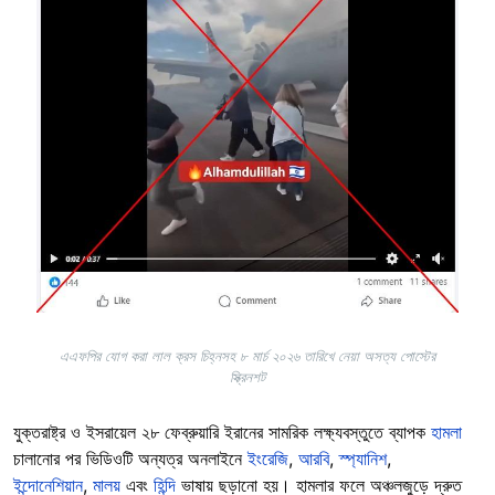
এএফপির যোগ করা লাল ক্রস চিহ্নসহ ৮ মার্চ ২০২৬ তারিখে নেয়া অসত্য পোস্টের
স্ক্রিনশট
যুক্তরাষ্ট্র ও ইসরায়েল ২৮ ফেব্রুয়ারি ইরানের সামরিক লক্ষ্যবস্তুতে ব্যাপক
হামলা
চালানোর পর ভিডিওটি অন্যত্র অনলাইনে
ইংরেজি
,
আরবি
,
স্প্যানিশ
,
ইন্দোনেশিয়ান
,
মালয়
এবং
হিন্দি
ভাষায় ছড়ানো হয়। হামলার ফলে অঞ্চলজুড়ে দ্রুত