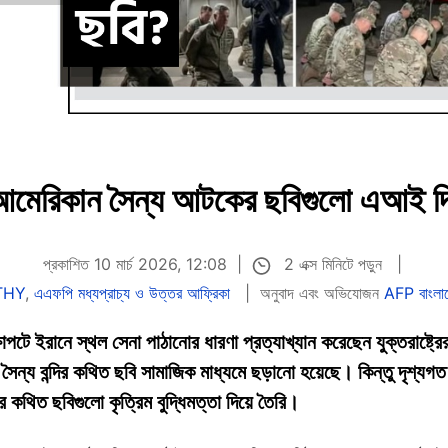
আমেরিকান সৈন্য আটকের ছবিগুলো এআই দি
2 এক্স মিনিটে পড়ুন
প্রকাশিত 10 মার্চ 2026, 12:08
THY
,
এএফপি মধ্যপ্রাচ্য ও উত্তর আফ্রিকা
অনুবাদ এবং অভিযোজন
AFP বাংলা
েক্ষাপটে ইরানে স্থল সেনা পাঠানোর ধারণা প্রত্যাখ্যান করেছেন যুক্তরাষ্ট্রে
 সৈন্য বন্দির কথিত ছবি সামাজিক মাধ্যমে ছড়ানো হয়েছে। কিন্তু দৃশ্যগত
কথিত ছবিগুলো কৃত্রিম বুদ্ধিমত্তা দিয়ে তৈরি।