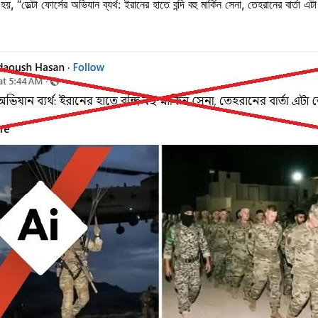
য়, “ডেল্টা ফোর্সের অভিযান ব্যর্থ: ইরানের হাতে বন্দি বহু মার্কিন সেনা, তেহরানের বার্তা 