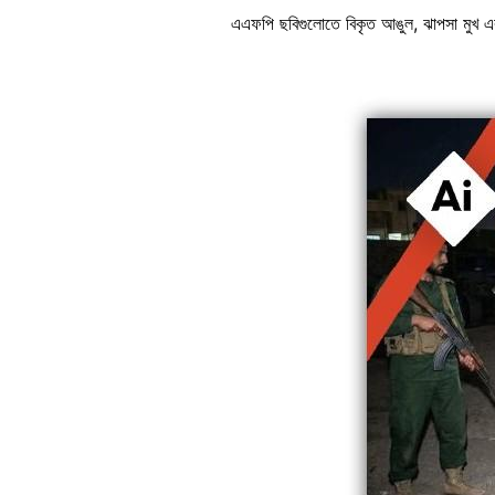
এএফপি ছবিগুলোতে বিকৃত আঙুল, ঝাপসা মুখ এবং
Image