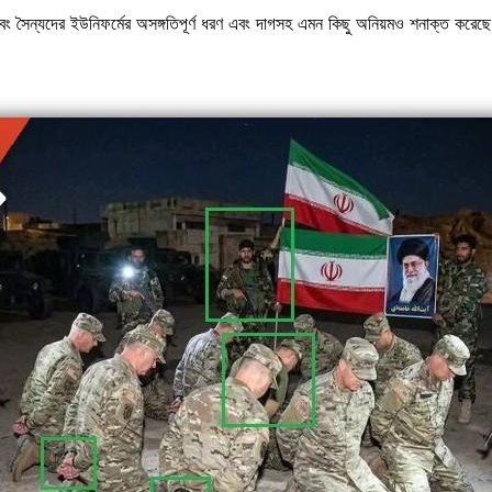
 সৈন্যদের ইউনিফর্মের অসঙ্গতিপূর্ণ ধরণ এবং দাগসহ এমন কিছু অনিয়মও শনাক্ত করেছে