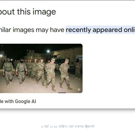
৬ মার্চ ২০২৬ তারিখে নেয়া গুগলের স্ক্রিনশট