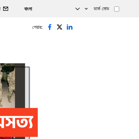
ডার্ক মোড
গ
শেয়ার: