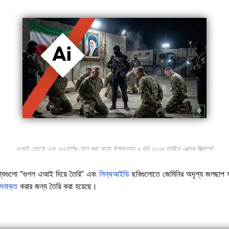
এআই লোগো এবং এএফপির যোগ করা অন্য উপাদানসহ ৬ মার্চ ২০২৬ তারিখে এক্সের স্ক্রিনশট
শ্যগুলো “গুগল এআই দিয়ে তৈরি” এবং
সিন্থআইডি
ছবিগুলোতে জেমিনির অদৃশ্য জলছাপ 
সনাক্ত
করার জন্য তৈরি করা হয়েছে।