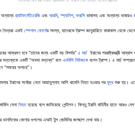
এএফপির যোগ করা এআই প্রতীকসহ ১০ তারিখে নেয়া অসত্য পোস্টের স্ক্রিনশট
অন্যান্য
প্ল্যাটফর্মে
ইংরেজি
এবং
আরবি
,
স্প্যানিশ
,
ফরাসি
ভাষাসহ এবং অন্যান্য ভাষায়ও
ান সৈন্যরা একই
স্পেশাল ফোর্সে
র সদস্য, যাদেরকে ট্রাম্প জানুয়ারিতে কারাকাস থেকে ভে
য়েরের আক্রমণ হবে “তাদের জন্য একটি বড় বিপর্যয়”
৫ মার্চ
ইরানের পররাষ্ট্রমন্ত্রী আব্বা
্রীর মন্তব্যকে একটি “অযথা মন্তব্য” বলে
এনবিসি নিউজকে
বলেন ট্রাম্প। ৫ মার্চ সম্প্রচা
মানে “সময়ের অপচয়”।
 হামলায় ইরানের সর্বোচ্চ নেতা আয়াতুল্লাহ আলি খামেনি নিহত হওয়ার পর
যুদ্ধ
শুরু হয়। এতে 
মার্কিন সেনা
নিহত
হয়েছে বলে জানিয়েছে পেন্টাগন। কিন্তু ইরানি বাহিনীর হাতে আরও বে
চের ডানদিকের কোণায় গুগলের এআই টুল জেমিনির জলছাপ দেখা যায়।