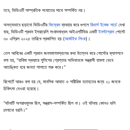
তবে, ভিডিওটি সাম্প্রতিক সংঘাতের সাথে সম্পর্কিত নয়।
অসত্যভাবে ছড়ানো ভিডিওটির
কিফ্রেম
ব্যবহার করে গুগলে
রিভার্স ইমেজ সার্চে
দেখা
যায়, ভিডিওটি প্রথম ইসরায়েলি সংবাদমাধ্যম আইএলটিভির একটি
ইনস্টাগ্রাম
পোস্টে
৩০ এপ্রিল ২০২৫ তারিখে প্রকাশিত হয় (
আর্কাইভ লিংক
)।
তেল আবিবের একটি প্রধান জনসমাগমস্থলের কথা উল্লেখ করে পোস্টের ক্যাপশনে
বলা হয়, “হাবিমা স্কয়ারে পুলিশের গ্রেপ্তার অভিযানকে সন্ত্রাসী হামলা ভেবে
আতঙ্কিত হয়ে জনতা পালাতে শুরু করে।”
রিপোর্টে আরও বলা হয় যে, মানসিক আঘাত ও শারীরিক হতাহতের জন্য ২১ জনকে
চিকিৎসা দেওয়া হয়েছে।
“ঘটনাটি অপরাধমূলক ছিল, সন্ত্রাস-সম্পর্কিত ছিল না। ওই ঘটনায় কোনও গুলি
চালানো হয়নি।”