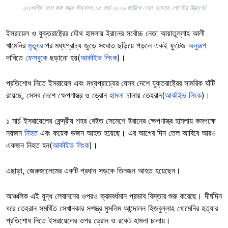
এএফপির যোগ করা ক্রস চিহ্নসহ ১৫ মার্চ ২০২৬ তারিখে নেয়া অসত্য পোস্টের স্ক্রিনশট
ইসরায়েল ও যুক্তরাষ্ট্রের যৌথ হামলায় ইরানের সর্বোচ্চ নেতা আয়াতুল্লাহ আলী
খামেনির
মৃত্যুর
পর মধ্যপ্রাচ্য জুড়ে সংঘাত ছড়িয়ে পড়লে একই ফুটেজ
অনুরূপ
দাবিতে
ফেসবুকে
ছড়ানো হয়(
আর্কাইভ লিংক
)।
প্রতিশোধ নিতে ইসরায়েল এবং মধ্যপ্রাচ্যের যেসব দেশে যুক্তরাষ্ট্রের সামরিক ঘাঁটি
রয়েছে, সেসব দেশে ক্ষেপণাস্ত্র ও ড্রোন
হামলা
চালায় তেহরান(
আর্কাইভ লিংক
)।
১ মার্চ ইসরায়েলের কেন্দ্রীয় শহর বেইত সেমেশে ইরানের ক্ষেপণাস্ত্র হামলায় কমপক্ষে
নয়জন
নিহত
এবং কয়েক ডজন আহত হয়েছে। এর আগের দিন তেল আবিবে আরও
একজন নিহত হন(
আর্কাইভ লিংক
)।
এছাড়া, জেরুজালেমের একটি প্রধান সড়কে তিনজন আহত হয়েছেন।
আঞ্চলিক এই যুদ্ধ লেবাননের ওপরও ক্রমবর্ধমান প্রভাব বিস্তার শুরু করেছে। দীর্ঘদিন
ধরে তেহরান সমর্থিত সেখানকার সশস্ত্র মুসলিম আন্দোলন হিজবুল্লাহ খোমেনির হত্যার
প্রতিশোধ নিতে ইসরায়েলের ওপর ড্রোন ও রকেট হামলা চালায়।