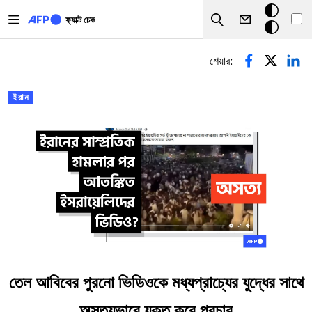
Skip to main content
ডার্ক
ফ্যাক্ট চেক
Search
মোড
প্রাথমিক ট্যাব
শেয়ার:
ইরান
তেল আবিবের পুরনো ভিডিওকে মধ্যপ্রাচ্যের যুদ্ধের সাথে
অসত্যভাবে যুক্ত করে প্রচার