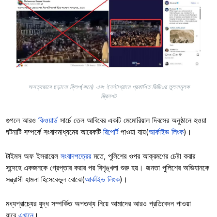
Image
অসত্যভাবে ছড়ানো ক্লিপ(বামে) এবং ইনস্টাগ্রামে প্রকাশিত ভিডিওর তুলনামূলক
স্ক্রিনশট
গুগলে আরও
কিওয়ার্ড
সার্চে তেল আবিবের একটি মেমোরিয়াল দিবসের অনুষ্ঠানে হওয়া
ঘটনাটি সম্পর্কে সংবাদমাধ্যমের আরেকটি
রিপোর্ট
পাওয়া যায়(
আর্কাইভ লিংক
)।
টাইমস অফ ইসরায়েল
সংবাদপত্রের
মতে, পুলিশের ওপর আক্রমণের চেষ্টা করার
সন্দেহে একজনকে গ্রেপ্তার করার পর বিশৃঙ্খলা শুরু হয়। জনতা পুলিশের অভিযানকে
সন্ত্রাসী হামলা হিসেবেভুল বোঝে(
আর্কাইভ লিংক
)।
মধ্যপ্রাচ্যের যুদ্ধ সম্পর্কিত অপতথ্য নিয়ে আমাদের আরও প্রতিবেদন পাওয়া
যাবে
এখানে
।