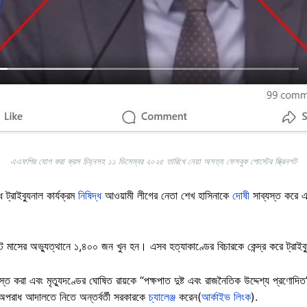
এএফপির যোগ করা ক্রস চিহ্নসহ ১১ ডিসেম্বর ২০২৫ তারিখে নেয়া অসত্য ফেসবুক পোস্টের স্ক্রিনশট
্রাইব্যুনাল কার্যক্রম
নিষিদ্ধ
আওয়ামী লীগের নেতা শেখ হাসিনাকে
দোষী
সাব্যস্ত করে এব
াসের অভ্যুত্থানে ১,৪০০ জন খুন হন। এসব হত্যাকাণ্ডের বিচারকে কেন্দ্র করে ট্রাইব
্ত করা এবং মৃত্যুদণ্ডের ঘোষিত রায়কে “পক্ষপাত দুষ্ট এবং রাজনৈতিক উদ্দেশ্য প্রণোদিত
 অপরাধ আদালতে নিতে অন্তর্বর্তী সরকারকে
চ্যালেঞ্জ
করেন(
আর্কাইভ লিংক
).