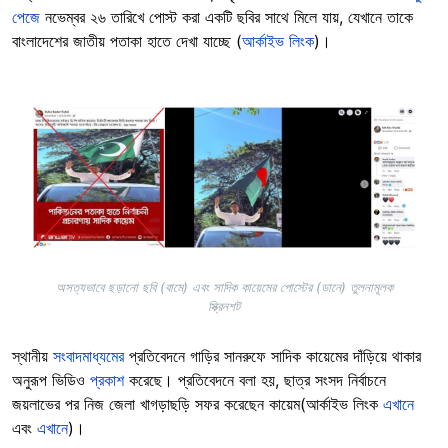
পেজে
নভেম্বর ২৬ তারিখে পোস্ট করা একটি ছবির সাথে মিলে যায়, যেখানে তাকে
বাংলাদেশের জাতীয় পতাকা হাতে দেখা যাচ্ছে (
আর্কাইভ লিংক
)।
Image
অসত্যভাবে ছড়ানো ছবি (বামে) এবং সাদিক কায়েমের পোস্টের (ডানে) তুলনামূলক
স্ক্রিনশট
স্থানীয়
সংবাদমাধ্যমের
প্রতিবেদনে গাড়ির সানরুফে সাদিক কায়েমের দাঁড়িয়ে থাকার
অনুরূপ ভিডিও
প্রকাশ
করেছে। প্রতিবেদনে বলা হয়, ছাত্র সংসদ নির্বাচনে
জয়লাভের পর নিজ জেলা খাগড়াছড়ি সফর করেছেন কায়েম(আর্কাইভ লিংক
এখানে
এবং
এখানে
)।