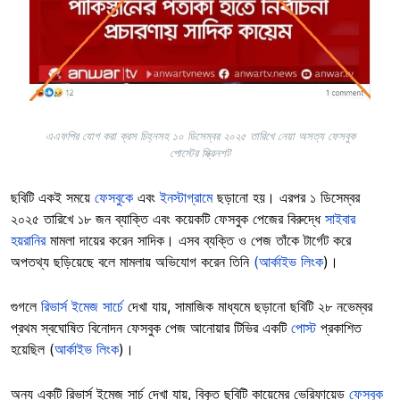
এএফপির যোগ করা ক্রস চিহ্নসহ ১০ ডিসেম্বর ২০২৫ তারিখে নেয়া অসত্য ফেসবুক
পোস্টের স্ক্রিনশট
ছবিটি একই সময়ে
ফেসবুকে
এবং
ইনস্টাগ্রামে
ছড়ানো হয়। এরপর ১ ডিসেম্বর
২০২৫ তারিখে ১৮ জন ব্যাক্তি এবং কয়েকটি ফেসবুক পেজের বিরুদ্ধে
সাইবার
হয়রানির
মামলা দায়ের করেন সাদিক। এসব ব্যক্তি ও পেজ তাঁকে টার্গেট করে
অপতথ্য ছড়িয়েছে বলে মামলায় অভিযোগ করেন তিনি
(আর্কাইভ লিংক
)।
গুগলে
রিভার্স ইমেজ সার্চে
দেখা যায়, সামাজিক মাধ্যমে ছড়ানো ছবিটি ২৮ নভেম্বর
প্রথম স্বঘোষিত বিনোদন ফেসবুক পেজ আনোয়ার টিভির একটি
পোস্ট
প্রকাশিত
হয়েছিল (
আর্কাইভ লিংক
)।
অন্য একটি রিভার্স ইমেজ সার্চ দেখা যায়, বিকৃত ছবিটি কায়েমের ভেরিফায়েড
ফেসবুক