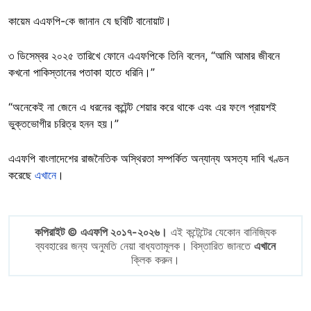
কায়েম এএফপি-কে জানান যে ছবিটি বানোয়াট।
৩ ডিসেম্বর ২০২৫ তারিখে ফোনে এএফপিকে তিনি বলেন, “আমি আমার জীবনে
কখনো পাকিস্তানের পতাকা হাতে ধরিনি।”
“অনেকেই না জেনে এ ধরনের কন্টেন্ট শেয়ার করে থাকে এবং এর ফলে প্রায়শই
ভুক্তভোগীর চরিত্র হনন হয়।”
এএফপি বাংলাদেশের রাজনৈতিক অস্থিরতা সম্পর্কিত অন্যান্য অসত্য দাবি খণ্ডন
করেছে
এখানে
।
কপিরাইট © এএফপি ২০১৭-২০২৬।
এই কন্টেন্টের যেকোন বানিজ্যিক
ব্যবহারের জন্য অনুমতি নেয়া বাধ্যতামূলক। বিস্তারিত জানতে
এখানে
ক্লিক করুন।