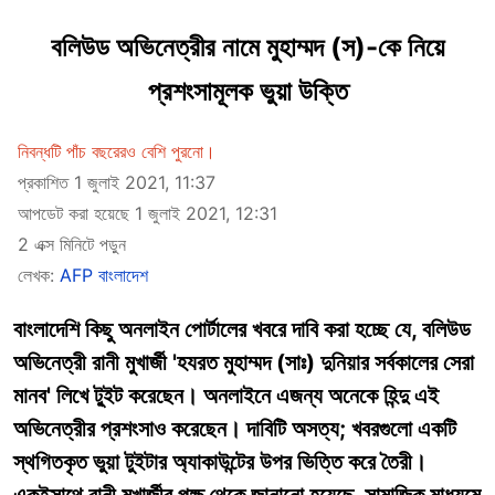
বলিউড অভিনেত্রীর নামে মুহাম্মদ (স)-কে নিয়ে
প্রশংসামূলক ভুয়া উক্তি
নিবন্ধটি পাঁচ বছরেরও বেশি পুরনো।
প্রকাশিত 1 জুলাই 2021, 11:37
আপডেট করা হয়েছে 1 জুলাই 2021, 12:31
2 এক্স মিনিটে পড়ুন
লেখক:
AFP বাংলাদেশ
বাংলাদেশি কিছু অনলাইন পোর্টালের খবরে দাবি করা হচ্ছে যে, বলিউড
অভিনেত্রী রানী মুখার্জী 'হযরত মুহাম্মদ (সাঃ) দুনিয়ার সর্বকালের সেরা
মানব' লিখে টু্ইট করেছেন। অনলাইনে এজন্য অনেকে হিন্দু এই
অভিনেত্রীর প্রশংসাও করেছেন। দাবিটি অসত্য; খবরগুলো একটি
স্থগিতকৃত ভুয়া টুইটার অ্যাকাউন্টের উপর ভিত্তি করে তৈরী।
একইসাথে রানী মুখার্জীর পক্ষ থেকে জানানো হয়েছে, সামাজিক মাধ্যমে