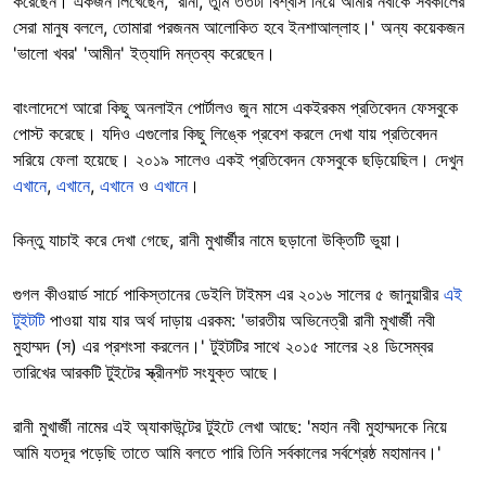
করেছেন। একজন লিখেছেন, 'রানী, তুমি ততটা বিশ্বাস নিয়ে আমার নবীকে সর্বকালের
সেরা মানুষ বললে, তোমারা পরজনম আলোকিত হবে ইনশাআল্লাহ।' অন্য কয়েকজন
'ভালো খবর' 'আমীন' ইত্যাদি মন্তব্য করেছেন।
বাংলাদেশে আরো কিছু অনলাইন পোর্টালও জুন মাসে একইরকম প্রতিবেদন ফেসবুকে
পোস্ট করেছে। যদিও এগুলোর কিছু লিঙ্কে প্রবেশ করলে দেখা যায় প্রতিবেদন
সরিয়ে ফেলা হয়েছে। ২০১৯ সালেও একই প্রতিবেদন ফেসবুকে ছড়িয়েছিল। দেখুন
এখানে
,
এখানে
,
এখানে
ও
এখানে
।
কিন্তু যাচাই করে দেখা গেছে, রানী মুখার্জীর নামে ছড়ানো উক্তিটি ভুয়া।
গুগল কীওয়ার্ড সার্চে পাকিস্তানের ডেইলি টাইমস এর ২০১৬ সালের ৫ জানুয়ারীর
এই
টুইটটি
পাওয়া যায় যার অর্থ দাড়ায় এরকম: 'ভারতীয় অভিনেত্রী রানী মুখার্জী নবী
মুহাম্মদ (স) এর প্রশংসা করলেন।' টুইটটির সাথে ২০১৫ সালের ২৪ ডিসেম্বর
তারিখের আরকটি টুইটের স্ক্রীনশট সংযুক্ত আছে।
রানী মুখার্জী নামের এই অ্যাকাউন্টের টুইটে লেখা আছে: 'মহান নবী মুহাম্মদকে নিয়ে
আমি যতদূর পড়েছি তাতে আমি বলতে পারি তিনি সর্বকালের সর্বশ্রেষ্ঠ মহামানব।'