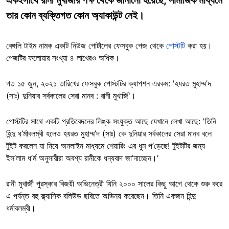
তার কোন ব্যক্তিগত কোন অ্যাকাউন্ট নেই।
বেঙ্গলি টাইম নামক একটি নিউজ পোর্টালের ফেসবুক পেজ থেকে
পোস্টটি
করা হয়।
পেজটির ফলোয়ার সংখ্যা ৪ লাখেরও অধিক।
গত ১৫ জুন, ২০২১ তারিখের ফেসবুক পোস্টটির ক্যাপশন এরকম: 'হযরত মুহাম্ম’দ
(সাঃ) দুনিয়ার সর্বকালের সেরা মানব : রানী মুখার্জি'।
পোস্টটির সাথে একটি প্রতিবেদনের লিঙ্ক সংযুক্ত আছে যেখানে লেখা আছে: 'তিনি
হিন্দু ধ’র্মাবলম্বী হলেও হযরত মুহাম্ম’দ (সাঃ) কে দুনিয়ার সর্বকালের সেরা মানব বলে
টুইট করলেন যা নিয়ে অনলাইন মাধ্যমে শেয়ারিং এর ধুম প’ড়েছে! টুইটটির জন্য
ইস’লাম ধ’র্ম অনুসারীরা অবশ্য রানীকে ধন্যবাদ জা’নাচ্ছেন।'
রানী মুখার্জী পুরস্কার বিজয়ী অভিনেত্রী যিনি ২০০০ সালের কিছু আগে থেকে শুরু করে
এ পর্যন্ত বহু ক্ল্যাসিক বলিউড ছবিতে অভিনয় করেছেন। তিনি একজন হিন্দু
ধর্মাবলম্বী।