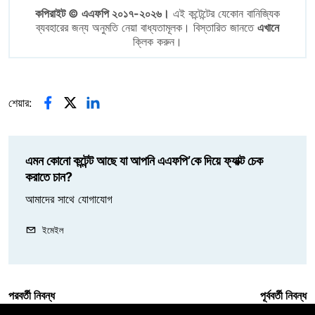
কপিরাইট © এএফপি ২০১৭-২০২৬।
এই কন্টেন্টের যেকোন বানিজ্যিক
ব্যবহারের জন্য অনুমতি নেয়া বাধ্যতামূলক। বিস্তারিত জানতে
এখানে
ক্লিক করুন।
শেয়ার:
এমন কোনো কন্টেন্ট আছে যা আপনি এএফপি’কে দিয়ে ফ্যাক্ট চেক
করাতে চান?
আমাদের সাথে যোগাযোগ
ইমেইল
পরবর্তী নিবন্ধ
পূর্ববর্তী নিবন্ধ