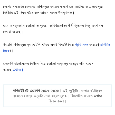
দেশের সাবমেরিন কেবলের আপগ্রেড কাজের কারণে ৩০ অক্টোবর ও ১ নভেম্বর
নির্ধারিত এই বিঘ্ন ঘটবে বলে জানান সংবাদ উপস্থাপক।
তবে অসত্যভাবে ছড়ানো সংস্করণে তারিখগুলোসহ দীর্ঘ ক্লিপের কিছু অংশ বাদ
দেওয়া হয়েছে।
ইংরেজি গণমাধ্যম দ্য ডেইলি স্টারও একই বিষয়টি নিয়ে
প্রতিবেদন
করেছে(
আর্কাইভ
লিংক
)।
এএফপি বাংলাদেশের নির্বাচন নিয়ে ছড়ানো অন্যান্য অসত্য দাবি খণ্ডন
করেছে
এখানে।
কপিরাইট © এএফপি ২০১৭-২০২৬।
এই কন্টেন্টের যেকোন বানিজ্যিক
ব্যবহারের জন্য অনুমতি নেয়া বাধ্যতামূলক। বিস্তারিত জানতে
এখানে
ক্লিক করুন।