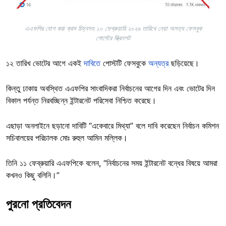
এএফপির যোগ করা ক্রস চিহ্নসহ ১০ ফেব্রুয়ারি ২০২৬ তারিখে নেয়া অসত্য ফেসবুক
পোস্টের স্ক্রিনশট
১২ তারিখ ভোটের আগে একই
দাবিতে
পোস্টটি ফেসবুকে
অন্যত্র
ছড়িয়েছে।
কিন্তু ঢাকায় অবস্থিত এএফপির সাংবাদিকরা নির্বাচনের আগের দিন এবং ভোটের দিন
বিকাল পর্যন্ত নিরবচ্ছিন্ন ইন্টারনেট পরিসেবা নিশ্চিত করেছে।
এছাড়া অনলাইনে ছড়ানো দাবিটি “একেবারে মিথ্যা” বলে দাবি করেছেন নির্বাচন কমিশন
সচিবালয়ের পরিচালক মোঃ রুহুল আমিন মল্লিক।
তিনি ১১ ফেব্রুয়ারি এএফপিকে বলেন, “নির্বাচনের সময় ইন্টারনেট বন্ধের বিষয়ে আমরা
কখনও কিছু বলিনি।”
পুরনো প্রতিবেদন