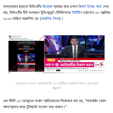
অসত্যভাবে ছড়ানো ভিডিওটির
কিফ্রেম
ব্যবহার করে গুগলে
রিভার্স ইমেজ সার্চে
দেখা
যায়, ভিডিওটির দীর্ঘ সংস্করণ ইন্ডিপেন্ডেন্ট টেলিভিশনের
ইউটিউব
চ্যানেলে ৩০ অক্টোবর
২০২৩ তারিখে প্রকাশিত হয় (
আর্কাইভ লিংক
)।
Image
অসত্যভাবে ছড়ানো পোস্টের(বামে) এবং ইউটিউবে প্রকাশিত ভিডিওর তুলনামূলক
স্ক্রিনশট
এক মিনিট ১৩ সেকেন্ডের সংবাদ প্রতিবেদনের শিরোনামে বলা হয়, “সাবমেরিন কেবল
আপগ্রেডের জন্য ইন্টারনেট সংযোগ বন্ধ থাকবে।”