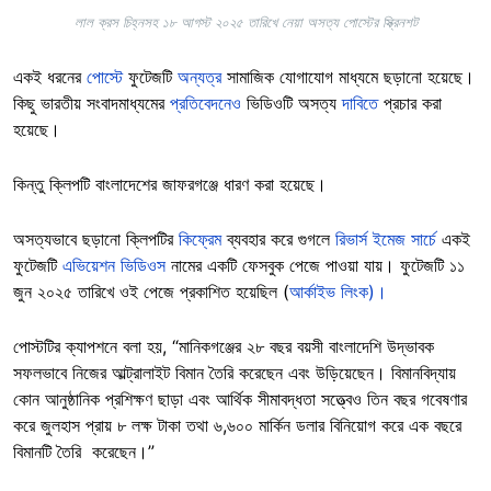
লাল ক্রস চিহ্নসহ ১৮ আগস্ট ২০২৫ তারিখে নেয়া অসত্য পোস্টের স্ক্রিনশট
একই ধরনের
পোস্টে
ফুটেজটি
অন্যত্র
সামাজিক যোগাযোগ মাধ্যমে ছড়ানো হয়েছে।
কিছু ভারতীয় সংবাদমাধ্যমের
প্রতিবেদনেও
ভিডিওটি অসত্য
দাবিতে
প্রচার করা
হয়েছে।
কিন্তু ক্লিপটি বাংলাদেশের জাফরগঞ্জে ধারণ করা হয়েছে।
অসত্যভাবে ছড়ানো ক্লিপটির
কিফ্রেম
ব্যবহার করে গুগলে
রিভার্স ইমেজ সার্চে
একই
ফুটেজটি
এভিয়েশন ভিডিওস
নামের একটি ফেসবুক পেজে পাওয়া যায়। ফুটেজটি ১১
জুন ২০২৫ তারিখে ওই পেজে প্রকাশিত হয়েছিল (
আর্কাইভ লিংক)।
পোস্টটির ক্যাপশনে বলা হয়, “মানিকগঞ্জের ২৮ বছর বয়সী বাংলাদেশি উদ্ভাবক
সফলভাবে নিজের আল্ট্রালাইট বিমান তৈরি করেছেন এবং উড়িয়েছেন। বিমানবিদ্যায়
কোন আনুষ্ঠানিক প্রশিক্ষণ ছাড়া এবং আর্থিক সীমাবদ্ধতা সত্ত্বেও তিন বছর গবেষণার
করে জুলহাস প্রায় ৮ লক্ষ টাকা তথা ৬,৬০০ মার্কিন ডলার বিনিয়োগ করে এক বছরে
বিমানটি তৈরি করেছেন।”