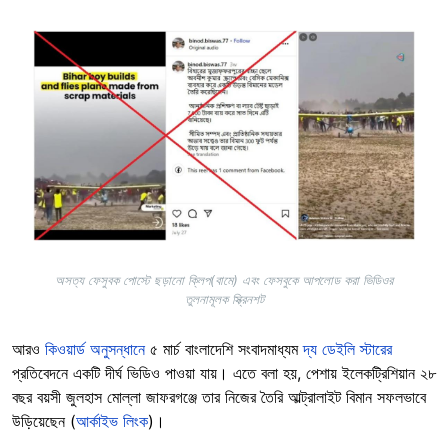
Image
অসত্য ফেসুবক পোস্টে ছড়ানো ক্লিপ(বামে) এবং ফেসবুকে আপলোড করা ভিডিওর
তুলনামূলক স্ক্রিনশট
আরও
কিওয়ার্ড অনুসন্ধানে
৫ মার্চ বাংলাদেশি সংবাদমাধ্যম
দ্য ডেইলি স্টারের
প্রতিবেদনে একটি দীর্ঘ ভিডিও পাওয়া যায়। এতে বলা হয়, পেশায় ইলেকট্রিশিয়ান ২৮
বছর বয়সী জুলহাস মোল্লা জাফরগঞ্জে তার নিজের তৈরি আল্ট্রালাইট বিমান সফলভাবে
উড়িয়েছেন (
আর্কাইভ লিংক
)।