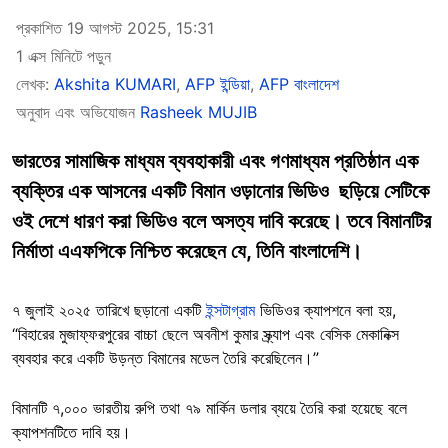
প্রকাশিত 19 আগস্ট 2025, 15:31
1 এক্স মিনিটে পড়ুন
লেখক:
Akshita KUMARI
,
AFP ইন্ডিয়া
,
AFP বাংলাদেশ
অনুবাদ এবং অভিযোজন
Rasheek MUJIB
ভারতের সামাজিক মাধ্যম ব্যবহাকারী এবং গণমাধ্যম প্রতিষ্ঠান এক
ব্যক্তির এক আসনের একটি বিমান ওড়ানোর ভিডিও ছড়িয়ে সেটিকে
ওই দেশে ধারণ করা ভিডিও বলে অসত্য দাবি করেছে। তবে বিমানটির
নির্মাতা এএফপিকে নিশ্চিত করেছেন যে, তিনি বাংলাদেশি।
৭ জুলাই ২০২৫ তারিখে ছড়ানো একটি
ইন্সটাগ্রাম
ভিডিওর ক্যাপশনে বলা হয়,
“বিহারের মুজাফ্ফরপুরের বাচ্চা ছেলে অবনীশ কুমার স্ক্র্যাপ এবং বেসিক মেকানিক্স
ব্যবহার করে একটি উড়ন্ত বিমানের মডেল তৈরি করেছিলেন।”
বিমানটি ৭,০০০ ভারতীয় রুপি তথা ৭৯ মার্কিন ডলার ব্যয়ে তৈরি করা হয়েছে বলে
ক্যাপশনটিতে দাবি হয়।