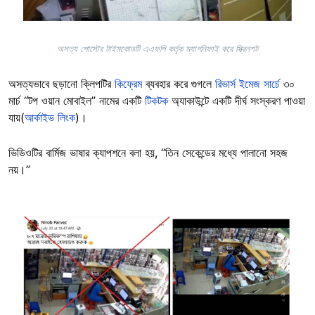
অসত্য পোস্টের টাইমকোডটি এএফপি কর্তৃক ম্যাগনিফাই করে স্ক্রিনশট
অসত্যভাবে ছড়ানো ক্লিপটির
কিফ্রেম
ব্যবহার করে গুগলে
রিভার্স ইমেজ সার্চে
৩০
মার্চ “টপ ওয়ান মোবাইল” নামের একটি
টিকটক
অ্যাকাউন্টে একটি দীর্ঘ সংস্করণ পাওয়া
যায়(
আর্কাইভ লিংক
)।
ভিডিওটির বার্মিজ ভাষার ক্যাপশনে বলা হয়, “তিন সেকেন্ডের মধ্যে পালানো সহজ
নয়।”
Image