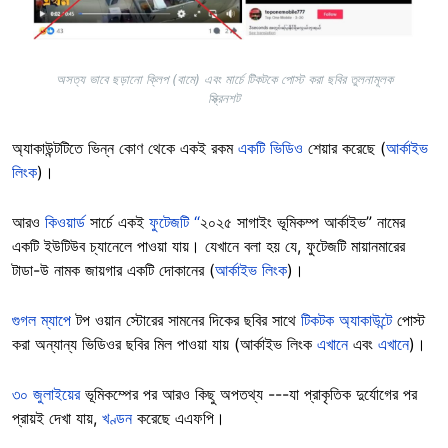
অসত্য ভাবে ছড়ানো ক্লিপ (বামে) এবং মার্চে টিকটকে পোস্ট করা ছবির তুলনামূলক
স্ক্রিনশট
অ্যাকাউন্টটিতে ভিন্ন কোণ থেকে একই রকম
একটি ভিডিও
শেয়ার করেছে (
আর্কাইভ
লিংক
)।
আরও
কিওয়ার্ড
সার্চে একই
ফুটেজটি “
২০২৫ সাগাইং ভূমিকম্প আর্কাইভ” নামের
একটি ইউটিউব চ্যানেলে পাওয়া যায়। যেখানে বলা হয় যে, ফুটেজটি মায়ানমারের
টাডা-উ নামক জায়গার একটি দোকানের (
আর্কাইভ লিংক
)।
গুগল ম্যাপে
টপ ওয়ান স্টোরের সামনের দিকের ছবির সাথে
টিকটক অ্যাকাউন্টে
পোস্ট
করা অন্যান্য ভিডিওর ছবির মিল পাওয়া যায় (আর্কাইভ লিংক
এখানে
এবং
এখানে
)।
৩০ জুলাইয়ের
ভূমিকম্পের পর আরও কিছু অপতথ্য ---যা প্রাকৃতিক দুর্যোগের পর
প্রায়ই দেখা যায়,
খণ্ডন
করেছে এএফপি।