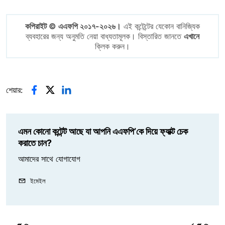
কপিরাইট © এএফপি ২০১৭-২০২৬।
এই কন্টেন্টের যেকোন বানিজ্যিক
ব্যবহারের জন্য অনুমতি নেয়া বাধ্যতামূলক। বিস্তারিত জানতে
এখানে
ক্লিক করুন।
শেয়ার:
এমন কোনো কন্টেন্ট আছে যা আপনি এএফপি’কে দিয়ে ফ্যাক্ট চেক
করাতে চান?
আমাদের সাথে যোগাযোগ
ইমেইল