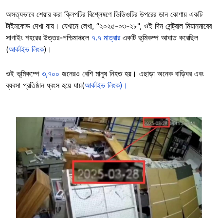
অসত্যভাবে শেয়ার করা ক্লিপটির বিশ্লেষণে ভিডিওটির উপরের ডান কোণায় একটি
টাইমকোড দেখা যায়। যেখানে লেখা, “২০২৫-০৩-২৮", ওই দিন সেন্ট্রাল মিয়ানমারের
সাগাইং শহরের উত্তর-পশ্চিমাঞ্চলে
৭.৭ মাত্রার
একটি ভূমিকম্প আঘাত করেছিল
(
আর্কাইভ লিংক
)।
ওই ভূমিকম্পে
৩,৭০০
জনেরও বেশি মানুষ নিহত হয়। এছাড়া অনেক বাড়িঘর এবং
ব্যবসা প্রতিষ্ঠান ধ্বংস হয়ে যায়(
আর্কাইভ লিংক)।
Image