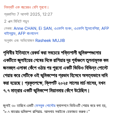
নিবন্ধটি এক বছরেরও বেশি পুরনো।
প্রকাশিত 7 আগস্ট 2025, 12:27
2 এক্স মিনিটে পড়ুন
লেখক:
Anne CHAN
,
Ei SAN
,
এএফপি হংকং
,
এএফপি ইন্দোনেশিয়া
,
AFP
থাইল্যান্ড
,
AFP বাংলাদেশ
অনুবাদ এবং অভিযোজন
Rasheek MUJIB
পৃথিবীর ইতিহাসে রেকর্ড করা সবচেয়ে শক্তিশালী ভূমিকম্পগুলোর
একটিতে জুলাইয়ের শেষের দিকে রাশিয়ার দূর পূর্বাঞ্চলে তুলনামূলক কম
জনবহুল এলাকা কেঁপে ওঠার পর পুরনো একটি ভিডিও বিভিন্ন পোস্টে
শেয়ার করে সেটিকে ওই ভূমিকম্পের প্রভাব হিসেবে অসত্যভাবে দাবি
করা হয়েছে। প্রকৃতপক্ষে, ক্লিপটি ২০২৫ সালের মার্চ মাসের, যখন
৭.৭ মাত্রার একটি ভূমিকম্পে মিয়ানমার কেঁপে উঠেছিল।
জুলাই ৩০ তারিখে একটি
ফেসবুক পোস্টের
ক্যাপশনে ভিডিওটি শেয়ার করে বলা হয়,
“৮.৭ মাত্রার ভূমিকম্প রাশিয়ায়, আল্লাহ সবাইকে হেফাজত করুক।”