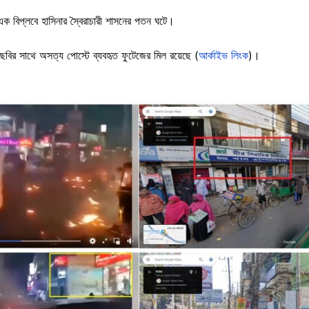
 এক বিপ্লবে হাসিনার স্বৈরাচারী শাসনের পতন ঘটে।
ছবির সাথে অসত্য পোস্টে ব্যবহৃত ফুটেজের মিল রয়েছে (
আর্কাইভ লিংক
)।