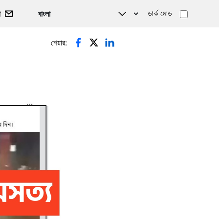
ডার্ক মোড
গ
শেয়ার: