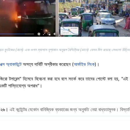
হৃত ফুটেজের (বামে) এবং গুগল ম্যাপসে দৃশ্যমান অনুরূপ বৈশিষ্ট্যের (ডানে) যেসব মিল রয়েছে সেগুলো চিহ্নিত
এক্স অ্যাকাউন্টে
অসত্য দাবিটি অস্বীকার করেছেন (
আর্কাইভ লিংক
)।
টাকে "জিরো টলারেন্স" হিসেবে বিবেচনা করা হবে বলে সতর্ক করে তাদের পোস্টে বলা হয়, 
এটি একটি শাস্তিযোগ্য অপরাধ"।
০২৬।
এই কন্টেন্টের যেকোন বানিজ্যিক ব্যবহারের জন্য অনুমতি নেয়া বাধ্যতামূলক। বিস্