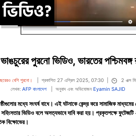
ভাঙচুরের পুরনো ভিডিও, ভারতের পশ্চিমবঙ্গ
2 এক্স মি
 বছরেরও বেশি পুরনো।
প্রকাশিত 27 এপ্রিল 2025, 07:30
লেখক:
AFP বাংলাদেশ
অনুবাদ এবং অভিযোজন
Eyamin SAJID
় গোষ্ঠীগুলোর মধ্যে সংঘর্ষ বাধে। এই ঘটনাকে কেন্দ্র করে সামাজিক মাধ্
যের সহিংসতার ভিডিও বলে অসত্যভাবে দাবি করা হয়। প্রকৃতপক্ষে ফুটেজট
ৈতিক বিক্ষোভের।