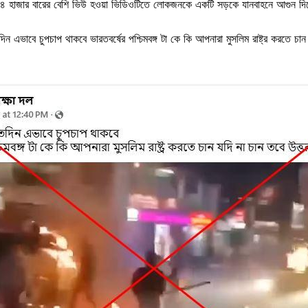
৪ হাজার বারের বেশি ভিউ হওয়া ভিডিওটিতে লোকজনকে একটি সড়কে যানবাহনে আগুন দিত
তদিন এভাবে চুপচাপ থাকবে ভারতবর্ষের পশ্চিমবঙ্গ টা কে কি আপনারা মুসলিম রাষ্ট্র করতে চ