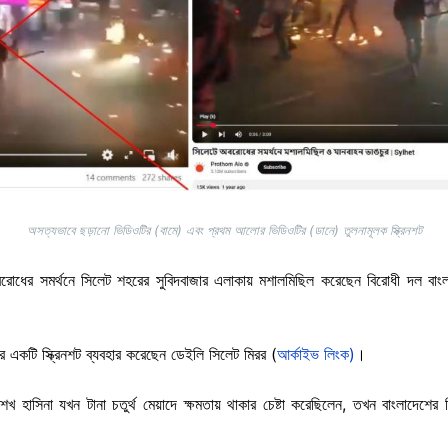
অসত্যভাবে ছড়ানো ভিডিওটির (বামে) এবং প্রথম আলোর ভিডিওটির (ডানে) তুলনামূলক স্ক্রিনশট
োধের সমর্থনে সিলেট শহরের সুবিদবাজার এলাকায় মশালমিছিল করেছেন বিরোধী দল বাংলা
 একটি স্ক্রিনশট ব্যবহার করেছেন ডেইলি সিলেট মিরর (
আর্কাইভ লিংক)
।
 শেখ হাসিনা যখন টানা চতুর্থ মেয়াদে ক্ষমতায় থাকার চেষ্টা করেছিলেন, তখন বাংলাদেশে