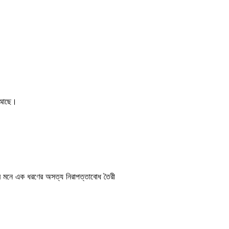
ত আছে।
র মনে এক ধরণের অসত্য নিরাপত্তাবোধ তৈরী