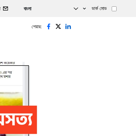
ডার্ক মোড
গ
শেয়ার: