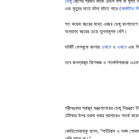
ডেঙ্গু
রোগের প্রধান বাহক এডিস মশা যা মূলত স্থ
এবং মৃত্যুর মতো ঘটনা ঘটতে পারে (
আর্কাইভ ল
গত কয়েক বছরের মধ্যে এবছর ডেঙ্গু বাংলাদেশে
অন্যান্য বছরের চেয়ে তুলনামূলক বেশি।
দাবিটি ফেসবুকে বাংলায়
এখানে
ও
এখানে
এবং স
তবে জনস্বাস্থ্য বিশেষজ্ঞ ও পতঙ্গবিশারদরা এ
শ্রীলঙ্কার স্বাস্থ্য মন্ত্রণালেয়ের ডেঙ্গু নিয়ন্ত্র
টোটকার উপর ভরসা করার ব্যাপারেও সতর্ক কর
কোডিতোয়াক্কু বলেন, "সাইট্রাস ও লবঙ্গ পোকা
বেশি থাকে না।"