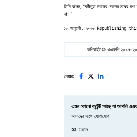
তিনি বলেন, "ঘনীভুত লবঙ্গের তেলের মধ্যে ম
না।"
১৮ জানুয়ারী, ২০২৬ Republishing 
কপিরাইট © এএফপি ২০১৭-২
শেয়ার:
এমন কোনো কন্টেন্ট আছে যা আপনি এএফপ
আমাদের সাথে যোগাযোগ
ইমেইল