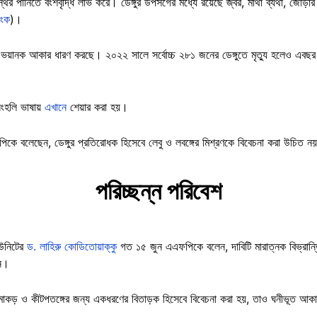
ির পানিতে বংশবৃদ্ধি লাভ করে। ডেঙ্গুর উপসর্গের মধ্যে রয়েছে জ্বর, মাথা ব্যথা, জোড়ার ব
িংক
)।
 ভয়ানক আকার ধারণ করছে। ২০২২ সালে সর্বোচ্চ ২৮১ জনের ডেঙ্গুতে মৃত্যু হলেও এবছর 
িংহলি ভাষায়
এখানে
শেয়ার করা হয়।
এফপিকে বলেছেন, ডেঙ্গুর প্রতিরোধক হিসেবে লেবু ও লবঙ্গের মিশ্রণকে বিবেচনা করা উচিত 
পরিচ্ছন্ন পরিবেশ
ণ ইউনিটের
ড. লাহিরু কোডিতোয়াক্কু
গত ১৫ জুন এএফপিকে বলেন, দাবিটি মারাত্নক বিভ্রান
েন।
মাকড় ও কীটপতঙ্গের জন্য একধরণের বিতাড়ক হিসেবে বিবেচনা করা হয়, তাও ঘনীভূত আকারে