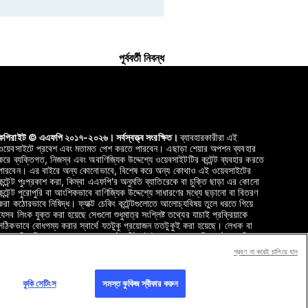
পূর্ববর্তী নিবন্ধ
কপিরাইট © এএফপি ২০১৭-২০২৬। সর্বস্বত্ত্ব সংরক্ষিত।
ব্যাবহারকারীরা এই
ওয়েবসাইটে প্রবেশ এবং মতামত পেশ করতে পারবেন। এছাড়া শেয়ার অপশন ব্যবহার
করে ব্যক্তিগত, নিজস্ব এবং অবাণিজ্যিক উদ্দেশ্যে ওয়েবসাইটটির কন্টেন্ট ব্যবহার করতে
পারবেন। এর বাইরে অন্য কোনোভাবে, বিশেষ করে অন্য কোথাও এই ওয়েবসাইটের
কন্টেন্ট পুঃপ্রকাশ করা, কিম্বা এএফপি'র অনুমতি ব্যাতিরেকে বা চুক্তি ছাড়া এর কোনো
কন্টেন্ট পুরোপুরি বা আংশিকভাবে বাণিজ্যিক উদ্দেশ্যে সাধারণের মধ্যে ছড়ানো বা বিতরণ
করা কঠোরভাবে নিষিদ্ধ। ফ্যাক্ট চেকিং কন্টেন্টগুলোতে আলোচ্যবিষয় তুলে ধরতে গিয়ে
যেসব লিংক যুক্ত করা হয়েছে সেগুলো শুধুমাত্র সংশ্লিষ্ট তথ্যের যাচাই প্রক্রিয়াকে
সঠিকভাবে বোধগম্য করার স্বার্থে যতটুকু প্রয়োজন ততটুকুই করা হয়েছে। লেখক বা
স্বত্ত্বাধিকারীদের কাছ থেকে এসব থার্ড-পার্টি কন্টেন্টের স্বস্ত্ব এএফপি অর্জন করেনি এবং
এগুলো সংক্রান্ত কোনো দায়বদ্ধতা বহন করে না। এএফপি এবং এর লোগো'র স্বত্ত্ব
গ্রহণ না করেই চালিয়ে যান
নিবন্ধিত এবং ট্রেডমার্ক করা।
কুকি সেটিংস
সমস্ত কুকিজ স্বীকার করুন