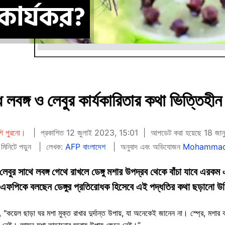
্ধে লবঙ্গ ও লেবুর কার্যকারিতার কথা ভিত্তিহী
শি পুরনো।
প্রকাশিত 12 জুলাই 2023, 15:01
আপডেট করা হয়েছে 18 জা
মিনিটে পড়ুন
লেখক:
AFP বাংলাদেশ
অনুবাদ এবং অভিযোজন
Mohamma
লেবুর সাথে লবঙ্গ গেথে রাখলে ডেঙ্গু মশার উপদ্রব থেকে বাঁচা যাবে এরক
দরা এএফপিকে বলছেন ডেঙ্গুর প্রতিরোধক হিসেবে এই পদ্ধতির কথা ছড়ানো 
, "কয়েল ছাড়া ঘর মশা মুক্ত রাখার দুর্দান্ত উপায়, যা অনেকেই জানেন না। স্প্রে, মশ
রিয়া নেই। আসুন মশা তাড়ানোর ঘরোয় উপায় জেনে নেই।”