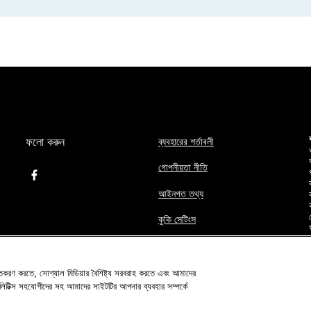
ফলো করুন
ব্যবহারের শর্তাবলী
গোপনীয়তা নীতি
আইনগত তথ্য
কুকি সেটিংস
সাইট ম্যাপ
গতকরণ করতে, সোশ্যাল মিডিয়ার বৈশিষ্ট্য সরবরাহ করতে এবং আমাদের
ালিটিক্স সহযোগীদের সহ আমাদের সাইটটির আপনার ব্যবহার সম্পর্কে