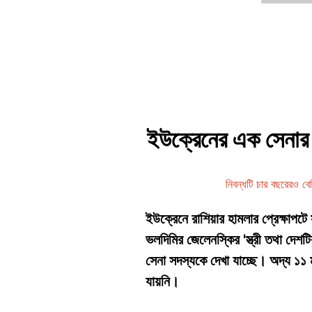
ইউক্রেনের এক সেনার ছব
নিবন্ধটি চার বছরেরও ব
ইউক্রেনে রাশিয়ার হামলার প্রেক্ষাপটে
ভলদিমির জেলেনস্কির 'স্ত্রী তথা দেশ
সেনা সদস্যকে দেখা যাচ্ছে। অদ্য ১১ ম
যায়নি।