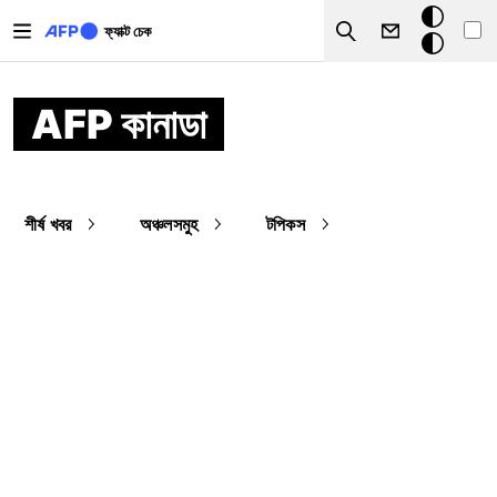
Skip to main content
ডার্ক
ফ্যাক্ট চেক
Search
মোড
AFP কানাডা
শীর্ষ খবর
অঞ্চলসমুহ
টপিকস