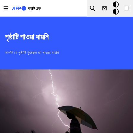
Skip to main content
ডার্ক
ফ্যাক্ট চেক
Search
মোড
পৃষ্ঠাটি পাওয়া যায়নি
আপনি যে পৃষ্ঠাটি খুঁজছেন তা পাওয়া যায়নি
ছবি